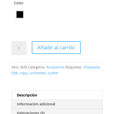
Color
Gorra
Añadir al carrito
EBK
Recibes
Lo
SKU:
N/D
Categoría:
Accesorios
Etiquetas:
chaqueta
,
Que
EBK
,
ropa
,
sinlimites
,
suéter
Das
Verde
cantidad
Descripción
Información adicional
Valoraciones (0)