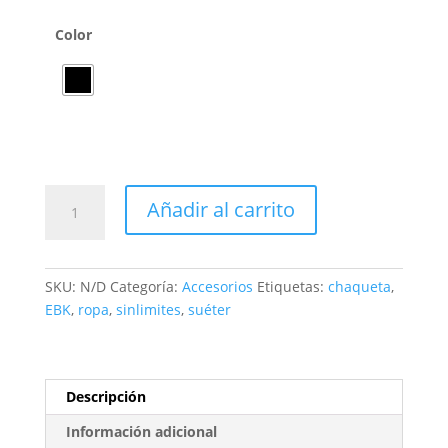
Color
Gorra
Añadir al carrito
EBK
Recibes
lo
SKU:
N/D
Categoría:
Accesorios
Etiquetas:
chaqueta
,
que
EBK
,
ropa
,
sinlimites
,
suéter
das
(Blanca)
cantidad
Descripción
Información adicional